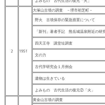
よみもの 古代生活の復元「火」
大塚山古墳の調査 －堺市初芝町－
野火 古墳保存の緊急措置について
「新刊」著者手記 熊岳城温泉附近の研
四天王寺 講堂址調査
2
1951
文の力
古代学研究会１月例会
遺物は生きている
よみもの 古代生活の復元②「火」
黄金山古墳の調査