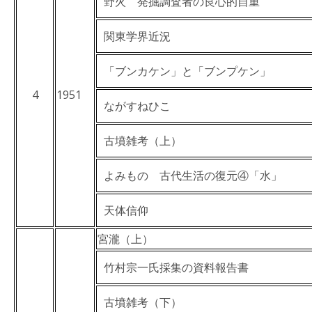
野火 発掘調査者の良心的自重
関東学界近況
「ブンカケン」と「ブンプケン」
4
1951
ながすねひこ
古墳雑考（上）
よみもの 古代生活の復元④「水」
天体信仰
宮瀧（上）
竹村宗一氏採集の資料報告書
古墳雑考（下）