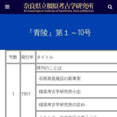
『青陵』第１～10号
号数
発行年
タイトル
発刊のことば
石棺基底施設の新事実
橿原考古学研究所小志
1
1951
橿原考古学研究所の定め