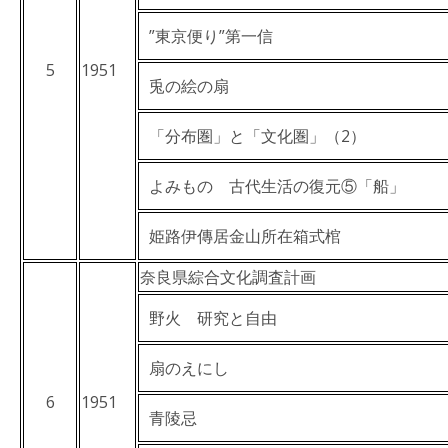
”東京便り”第一信
5
1951
兎の絵の扇
「分布圏」と「文化圏」（2）
よみもの 古代生活の復元⑤「船」
姫路伊傳居金山所在箱式棺
奈良県綜合文化調査計画
野火 研究と自由
扇のえにし
6
1951
青陵忌