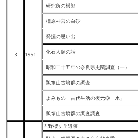
研究所の横顔
橿原神宮の白砂
発掘の思い出
化石人類の話
3
1951
昭和二十五年の奈良県史蹟調査（一）
瓢箪山古墳群の調査
よみもの 古代生活の復元③「水」
瓢箪山古墳群の調査調査
吉野櫻ヶ丘遺跡