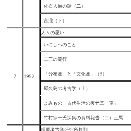
化石人類の話（二）
宮瀧（下）
人々の思い
いにしへのこと
二三の流行
「分布圏」と「文化圏」（3）
7
1952
屋久島の考古学（上）
よみもの 古代生活の復元⑤「車」
竹村宗一氏採集の資料報告（二）土馬
橿原考古学研究所規則