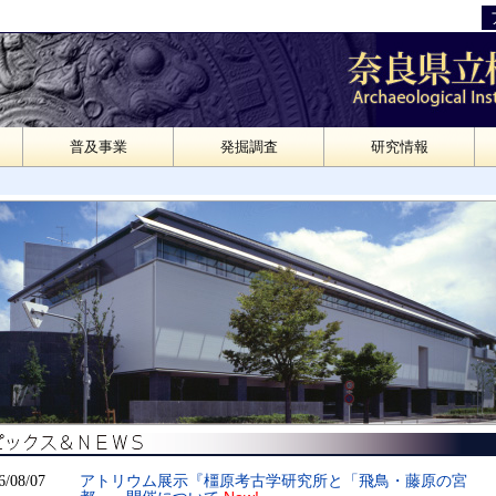
普及事業
発掘調査
研究情報
アトリウム展示『橿原考古学研究所と「飛鳥・藤原の宮
6/08/07