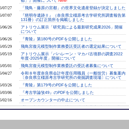
都」』開催について
New!
「飛鳥・藤原の宮都」の世界文化遺産登録が決定しました
6/07/27
『慈明寺遺跡Ⅱ』（奈良県立橿原考古学研究所調査報告第
6/07/07
131冊）の訂正箇所を掲載しました
アトリウム展示「研究員による最新研究成果2026」開催
6/06/26
について
『青陵』第180号のPDFを公開しました
6/06/26
飛鳥宮復元模型制作業務委託受託者の選定結果について
6/05/29
アトリウム展示「バハレーン・マカバ古墳群の調査2022
6/05/19
年度-2025年度」開催について
飛鳥宮復元模型制作業務委託の受託者募集について
6/05/01
令和８年度奈良県会計年度任用職員（一般技労）募集案内
6/04/27
〔奈良県立橿原考古学研究所の発掘調査現場〕について
『青陵』第179号のPDFを公開しました
6/03/26
『考古学論攷49』のPDFを公開しました
6/03/06
オープンカウンターの中止について
6/02/16
「橿原考古学研究所附属博物館特別収蔵庫B収納棚の購
6/01/16
入」一般競争入札の質問に対する回答について
令和８年度埋蔵文化財発掘調査労働者派遣業務・補助作業
6/01/15
委託業務の競争入札参加資格申請の受付について