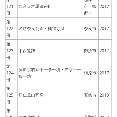
121
観音寺本馬遺跡III
市・御
2017
冊
所市
第
122
名勝奈良公園・興福寺跡
奈良市
2017
冊
第
123
中西遺跡I
御所市
2017
冊
第
藤原京右京十一条一坊・左京十一
124
橿原市
2017
条一坊
冊
第
125
居伝瓜山瓦窯
五條市
2018
冊
第