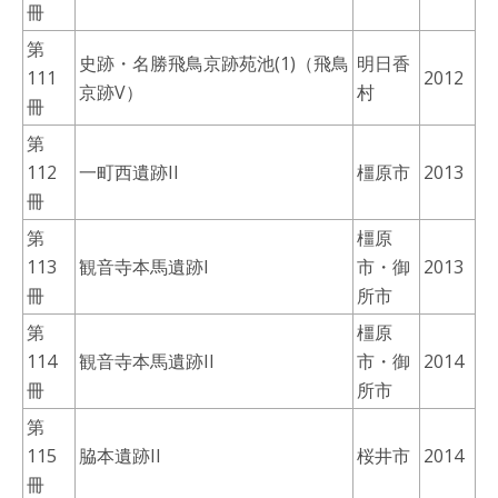
冊
第
史跡・名勝飛鳥京跡苑池(1)（飛鳥
明日香
111
2012
京跡V）
村
冊
第
112
一町西遺跡II
橿原市
2013
冊
第
橿原
113
観音寺本馬遺跡I
市・御
2013
冊
所市
第
橿原
114
観音寺本馬遺跡II
市・御
2014
冊
所市
第
115
脇本遺跡II
桜井市
2014
冊