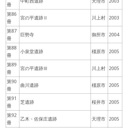
中町西遺跡
天理市
2003
冊
第86
宮の平遺跡Ⅱ
川上村
2003
冊
第87
巨勢寺
御所市
2004
冊
第88
小泉堂遺跡
橿原市
2005
冊
第89
宮の平遺跡Ⅲ
川上村
2005
冊
第90
曲川遺跡
橿原市
2005
冊
第91
芝遺跡
桜井市
2005
冊
第92
乙木・佐保庄遺跡
天理市
2005
冊