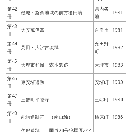
第42
県内各
磯城・磐余地域の前方後円墳
1981
冊
地
第43
太安萬侶墓
奈良市
1981
冊
第44
菟田野
見田・大沢古墳群
1982
冊
町
第45
天理市和爾・森本遺跡
天理市
1983
冊
第46
東安堵遺跡
安堵町
1983
冊
第47
三郷町平隆寺
三郷町
1984
冊
第48
能峠遺跡群Ⅰ（南山編）
榛原町
1986
冊
矢部遺跡 －国道24号線橿原バイ