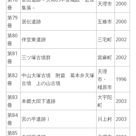
天理市
2000
冊
集落－
第79
居伝遺跡
五條市
2000
冊
第80
伴堂東遺跡
三宅町
2002
冊
第81
三ツ塚古墳群
當麻町
2002
冊
天理
第82
中山大塚古墳 附篇 葛本弁天塚
市・
1996
冊
古墳 上の山古墳
橿原市
第83
大宇陀
本郷大田下遺跡
2003
冊
町
第84
宮の平遺跡Ⅰ
川上村
2003
冊
第85