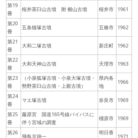
第19
桜井茶臼山古墳 附 櫛山古墳
桜井市
1961
冊
第20
五条猫塚古墳
五條市
1962
冊
第21
大和二塚古墳
新庄町
1962
冊
第22
大和天神山古墳
天理市
1963
冊
第23
（小泉狐塚古墳・小泉大塚古墳・
県内各
1966
冊
勢野茶臼山古墳・上殿古墳）
地
第24
マエ塚古墳
奈良市
1969
冊
第25
藤原宮 国道165号線バイパスに
橿原市
1969
冊
伴う宮域の調査
第26
明日香
飛鳥京跡一
1971