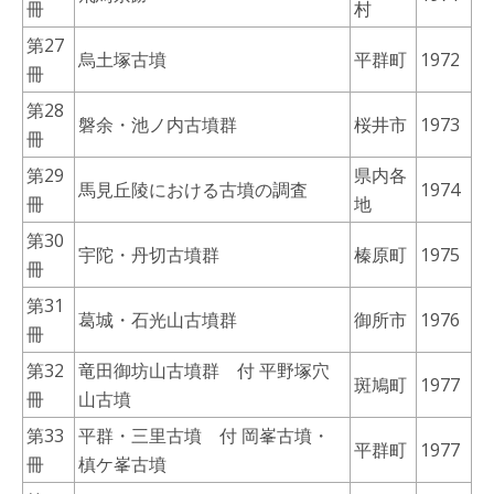
冊
村
第27
烏土塚古墳
平群町
1972
冊
第28
磐余・池ノ内古墳群
桜井市
1973
冊
第29
県内各
馬見丘陵における古墳の調査
1974
冊
地
第30
宇陀・丹切古墳群
榛原町
1975
冊
第31
葛城・石光山古墳群
御所市
1976
冊
第32
竜田御坊山古墳群 付 平野塚穴
斑鳩町
1977
冊
山古墳
第33
平群・三里古墳 付 岡峯古墳・
平群町
1977
冊
槙ケ峯古墳