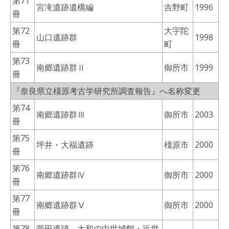
第71
宮滝遺跡遺構編
吉野町
1996
冊
第72
大宇陀
山口遺跡群
1998
冊
町
第73
南郷遺跡群Ⅱ
御所市
1999
冊
『奈良県立橿原考古学研究所調査報告』へ名称変更
第74
南郷遺跡群Ⅲ
御所市
2003
冊
第75
坪井・大福遺跡
橿原市
2000
冊
第76
南郷遺跡群Ⅳ
御所市
2000
冊
第77
南郷遺跡群Ⅴ
御所市
2000
冊
第78
菅田遺跡－大和の中世城館・近世