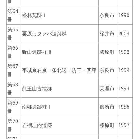
冊
第64
松林苑跡Ⅰ
奈良市
1990
冊
第65
粟原カタソバ遺跡群
桜井市
2003
冊
第66
野山遺跡群Ⅲ
榛原町
1992
冊
第67
平城京右京一条北辺二坊三・四坪
奈良市
1994
冊
第68
龍王山古墳群
天理市
1993
冊
第69
南郷遺跡群Ⅰ
御所市
1996
冊
第70
石榴垣内遺跡
榛原町
1997
冊