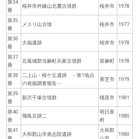
第34
桜井市外鎌山北麓古墳群
桜井市
1978
冊
第35
メスリ山古墳
桜井市
1977
冊
第36
大福遺跡
桜井市
1978
冊
第37
北葛城郡当麻町兵家古墳群
當麻町
1978
冊
第38
二上山・桜ケ丘遺跡 －第1地点
香芝市
1979
冊
の発掘調査報告－
第39
新沢千塚古墳群
橿原市
1981
冊
第40
明日香
飛鳥京跡二
1980
冊
村
第41
大和郡
大和郡山市発志院遺跡
1980
冊
山市