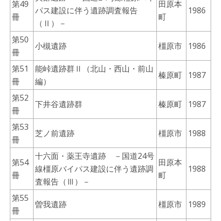
第49
田原本
パス建設に伴う遺跡調査報告
1986
冊
町
（Ⅱ）－
第50
小槻遺跡
橿原市
1986
冊
第51
能峠遺跡群Ⅱ（北山・西山・前山
榛原町
1987
冊
編）
第52
下井谷遺跡群
榛原町
1987
冊
第53
芝ノ前遺跡
橿原市
1988
冊
十六面・薬王寺遺跡 －国道24号
第54
田原本
線橿原バイパス建設に伴う遺跡調
1988
冊
町
査報告（Ⅲ）－
第55
曽我遺跡
橿原市
1989
冊