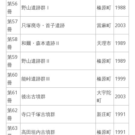
第56
野山遺跡群Ⅰ
榛原町
1988
冊
第57
只塚廃寺・首子遺跡
當麻町
2003
冊
第58
和爾・森本遺跡Ⅱ
天理市
1989
冊
第59
野山遺跡群Ⅱ
榛原町
1989
冊
第60
能峠遺跡群Ⅲ
榛原町
1999
冊
第61
大宇陀
後出古墳群
2003
冊
町
第62
寺口千塚古墳群
新庄町
1991
冊
第63
高田垣内古墳群
榛原町
1991