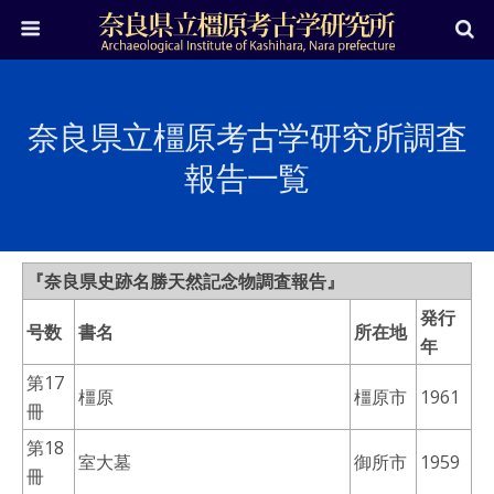
奈良県立橿原考古学研究所調査
報告一覧
『奈良県史跡名勝天然記念物調査報告』
発行
号数
書名
所在地
年
第17
橿原
橿原市
1961
冊
第18
室大墓
御所市
1959
冊