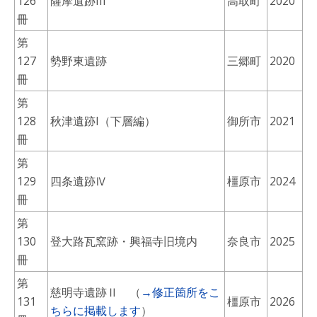
126
薩摩遺跡III
高取町
2020
冊
第
127
勢野東遺跡
三郷町
2020
冊
第
128
秋津遺跡I（下層編）
御所市
2021
冊
第
129
四条遺跡Ⅳ
橿原市
2024
冊
第
130
登大路瓦窯跡・興福寺旧境内
奈良市
2025
冊
第
慈明寺遺跡Ⅱ （
→修正箇所をこ
131
橿原市
2026
ちらに掲載します
）