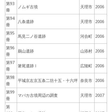
第93
ノムギ古墳
天理市
2006
冊
第94
八条遺跡
天理市
2006
冊
第95
馬見二ノ谷遺跡
河合町
2006
冊
第96
鵜山遺跡
山添村
2006
冊
第97
箸尾遺跡Ⅰ
広陵町
2006
冊
第98
平城京左京五条二坊十五・十六坪
奈良市
2006
冊
第99
マバカ古墳周辺の調査
天理市
2007
冊
第