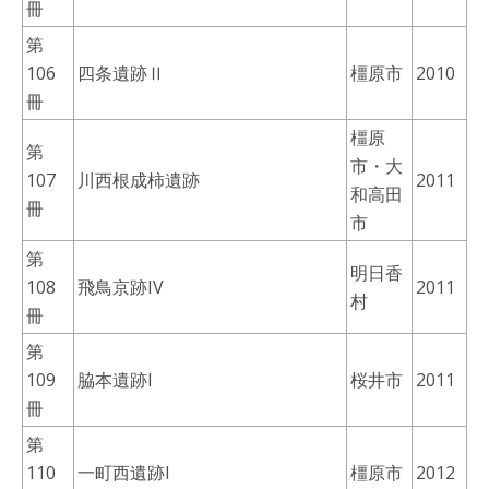
冊
第
106
四条遺跡Ⅱ
橿原市
2010
冊
橿原
第
市・大
107
川西根成柿遺跡
2011
和高田
冊
市
第
明日香
108
飛鳥京跡IV
2011
村
冊
第
109
脇本遺跡I
桜井市
2011
冊
第
110
一町西遺跡I
橿原市
2012