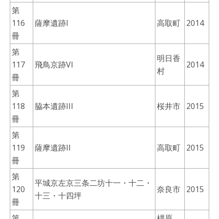
第
116
薩摩遺跡I
高取町
2014
冊
第
明日香
117
飛鳥京跡VI
2014
村
冊
第
118
脇本遺跡III
桜井市
2015
冊
第
119
薩摩遺跡II
高取町
2015
冊
第
平城京左京三条二坊十一・十二・
120
奈良市
2015
十三・十四坪
冊
第
橿原