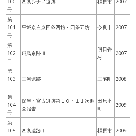
100
四条シナノ遺跡
橿原市
2007
冊
第
101
平城京左京四条四坊・四条五坊
奈良市
2007
冊
第
明日香
102
飛鳥京跡Ⅲ
2007
村
冊
第
103
三河遺跡
三宅町
2008
冊
第
保津・宮古遺跡第１０・１１次調
田原本
104
2009
査報告
町
冊
第
105
四条遺跡Ⅰ
橿原市
2009