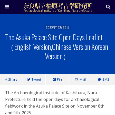
2025年12月26日
The Asuka Palace Site Open Days Leaflet
（English Version,Chinese Version,Korean
Version）
Share
Tweet
Pin
Mail
SMS
The Archaeological Institute of Kashihara, Nara
Prefecture held the open days for archaeological
fieldwork in the Asuka Palace Site on November 8th
and 9th, 2025.