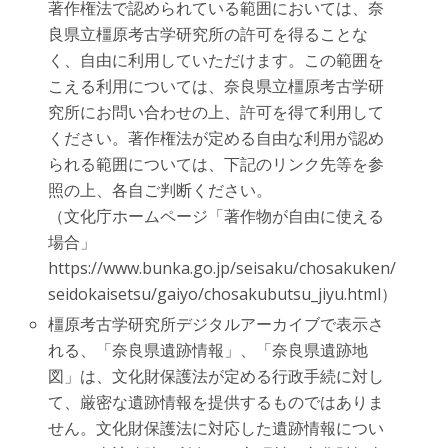
著作権法で認められている範囲においては、奈
良県立橿原考古学研究所の許可を得ることな
く、自由に利用していただけます。この範囲を
こえる利用については、奈良県立橿原考古学研
究所にお問い合わせの上、許可を得て利用して
ください。著作権法が定める自由な利用が認め
られる範囲については、下記のリンク先等を参
照の上、各自ご判断ください。
（文化庁ホームページ「著作物が自由に使える
場合」
https://www.bunka.go.jp/seisaku/chosakuken/
seidokaisetsu/gaiyo/chosakubutsu_jiyu.html）
橿原考古学研究所デジタルアーカイブで表示さ
れる、「奈良県遺跡情報」、「奈良県遺跡地
図」は、文化財保護法が定める行政手続に対し
て、厳密な遺跡情報を提供するものではありま
せん。文化財保護法に対応した遺跡情報につい