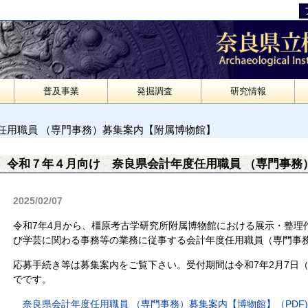
普及事業
発掘調査
研究情報
任用職員 （専門事務）募集案内【附属博物館】
令和７年４月向け 奈良県会計年度任用職員 （専門事務
2025/02/07
令和7年4月から、橿原考古学研究所附属博物館における展示・整理
び学芸に関わる事務等の業務に従事する会計年度任用職員（専門事
応募手続き等は募集案内をご覧下さい。受付期間は令和7年2月7日（
でです。
奈良県会計年度任用職員 （専門事務）募集案内【博物館】（PDF)