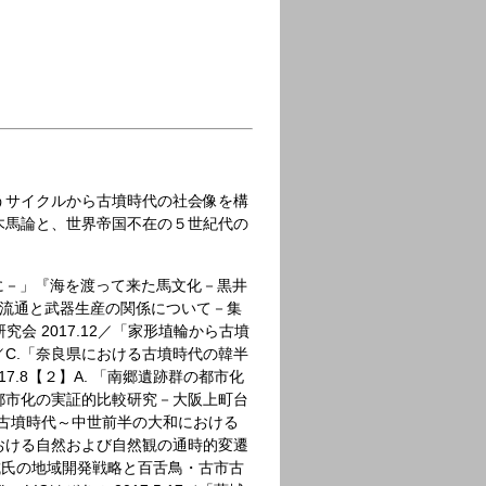
うサイクルから古墳時代の社会像を構
木馬論と、世界帝国不在の５世紀代の
に－」『海を渡って来た馬文化－黒井
産・流通と武器生産の関係について－集
究会 2017.12／「家形埴輪から古墳
.2／C.「奈良県における古墳時代の韓半
17.8【２】A. 「南郷遺跡群の都市化
都市化の実証的比較研究－大阪上町台
. 「古墳時代～中世前半の大和における
おける自然および自然観の通時的変遷
族葛城氏の地域開発戦略と百舌鳥・古市古