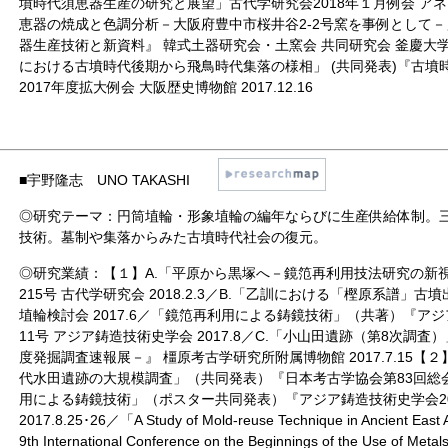
墳時代須恵器生産の研究と展望」古代学研究会2018年１月例会 アネック
恵器の焼成と色調分析－大阪府豊中市桜井谷2-2号窯を事例として－
器生産技術と新資料』 韓式土器研究会・土窯会 共同研究会 釜慶大学校博物
における古墳時代後期から飛鳥時代集落の様相」 (共同発表)『古墳
2017年度拡大例会 大阪歴史博物館 2017.12.16
■
宇野隆志 UNO TAKASHI
◎研究テーマ：円筒埴輪・形象埴輪の編年ならびに生産供給体制。
技術。墓制や集落からみた古墳時代社会の復元。
◎研究業績：【１】A.「平原から黒塚へ－鏡笵再利用技法研究の新
215号 古代学研究会 2018.2.3／B.「乙訓における「樫原系譜」
埴輪検討会 2017.6／「鏡笵再利用による鋳鏡技術」（共著）『ア
11号 アジア鋳造技術史学会 2017.8／C.「小山田遺跡（第8次調査
度発掘調査速報展－』 橿原考古学研究所附属博物館 2017.7.15【
代水田遺跡の大規模調査」（共同発表）『日本考古学協会第83回総会』 大
用による鋳鏡技術」（ポスター共同発表）『アジア鋳造技術史学会20
2017.8.25･26／「A Study of Mold-reuse Technique in Ancie
9th International Conference on the Beginnings of the Use of