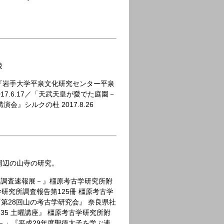
陵
『岩手大学平泉文化研究センター平泉
7.6.17／「天武天皇が愛でた庭園－
』シルクの杜 2017.8.26
周辺の山寺の研究。
発掘調査速報展－』橿原考古学研究所附
学研究所調査報告第125冊 橿原考古学
」『第28回山の考古学研究会』 奈良県社
る35 土曜講座』 橿原考古学研究所附
景－」『平成29年度聖徳太子を学ぶ連