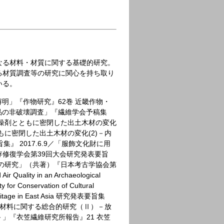
なる材料・材質に関する基礎的研究。
る材質調査等の研究に関心を持ち取り
いる。
明」『作物研究』62巻 近畿作物・
製品の非破壊調査」『繊維学会予稿集
ける乾燥剤とともに密閉した出土木材の変化
もに密閉した出土木材の変化(2)－内
 2017.6.9／「服飾文化財に用
修復学会第39回大会研究発表要旨
形態の研究」（共著）『日本考古学協会第
uality in an Archaeological
or Conservation of Cultural
l Heritage in East Asia 研究発表要旨集
造と材料に関する総合的研究（Ⅱ）－放
」『衣笠繊維研究所報告』21 衣笠