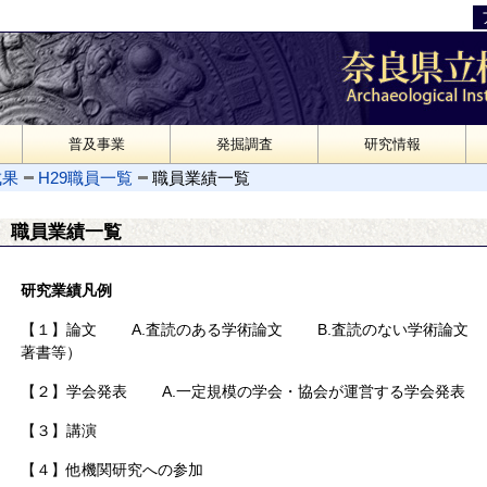
普及事業
発掘調査
研究情報
成果
H29職員一覧
職員業績一覧
職員業績一覧
研究業績凡例
【１】論文 A.査読のある学術論文 B.査読のない学術論文 
著書等）
【２】学会発表 A.一定規模の学会・協会が運営する学会発表 
【３】講演
【４】他機関研究への参加