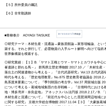
【５】所外委員の嘱託
【６】非常勤講師
■
青柳泰介 AOYAGI TAISUKE
◎研究テーマ：木材生産・流通論→豪族居館論→家形埴輪論、とい
築する。それと併行して、必需物資の入手ルート解明へ向けて塩鉄
世界像構築を模索する。
◎研究業績：【１】B.「ヤマト王権とウマ－ヤマトとカワチを中心
峯遺跡と群れる馬－』 群馬県立歴史博物館 2017.10 ／「木材生
落出土の関連遺物から考える－」『古代武器研究』Vol.13 古代武器研
時代を考える」『歴史地理教育』No.875 歴史教育者協議会 2018
島系渡来要素について」『季刊韓国の考古学』Vol.37 周留城出版 20
について考える－葛城地域集団の生存戦略－」『古墳時代における
地・博多湾岸・奈良盆地』 アネックスパル法円坂 2018.2.17／B
木材生産と流通について」『前近代を中心とした琵琶湖周辺地域に
に関する研究』 京都大学総合博物館 2017.11.04【３】「大豪