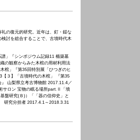
葬礼の復元的研究。近年は、釘・鎹な
の検討を総合することで、古墳時代木
譜」『シンポジウム記録11 楯築墓
材組織の観察からみた木棺の用材利用法
代の木棺」『第35回特別展「ひつぎのヒ
.3【３】「古墳時代の木棺」 『第35
梨県立考古博物館 2017.11.4／
ロン 宝物の眠る場所part.Ⅱ「墳
金（基盤研究(Ｂ)）「「器の信仰史」と
者 2017.4.1～2018.3.31