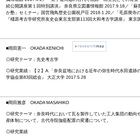
続公開講座第１回特別講演』 奈良県立図書情報館 2017.9.18／「
か塾」セミナー』国営飛鳥歴史公園祝戸荘 2018.1.20／「毛原廃
『橿原考古学研究所友史会東京支部第113回大和考古学講座』 東京国立博物
■
岡田憲一 OKADA KENICHI
◎研究テーマ：先史考古学
◎研究業績：【２】A.「奈良盆地における近年の弥生時代水田遺跡の
学協会第83回総会』 大正大学 2017.5.28
■
岡田雅彦 OKADA MASAHIKO
◎研究テーマ：奈良時代において瓦を製作していた工人集団の動向
産体制について。古代寺院伽藍配置の変遷について。
◎研究業績