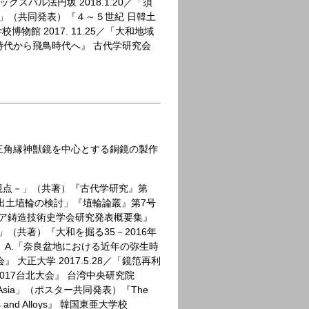
スパル法円坂 2018.1.20／「須
」（共同発表）『４～５世紀 日韓土
館 2017. 11.25／「大和地域
時代から飛鳥時代へ』 古代学研究会
三角縁神獣鏡を中心とする銅鏡の製作
視点－」（共著）『古代学研究』第
古墳出土埴輪の検討」『埴輪論叢』第7号
ジア鋳造技術史学会研究発表概要集』
）」（共著）『大和を掘る35－2016年
２】A.「奈良盆地における近年の弥生時
正大学 2017.5.28／「鏡笵再利
17台北大会』 台湾中央研究院
nt East Asia」（ポスター共同発表）『The
 Metals and Alloys』 韓国東亜大学校