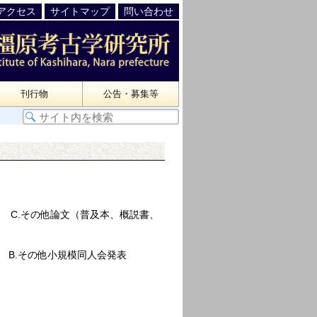
アクセス
サイトマップ
問い合わせ
刊行物
公告・募集等
C.その他論文（普及本、概説書、
B.その他小規模同人会発表