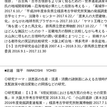
墳群」『百舌鳥・古市古墳群をより深く知るための－世界遺産講座Ⅶ』 LI
氏の地域開発戦略－忍海地域が果たした役割を考える－」『葛城学へ
2017.6.10／「平成28年度奈良県立橿原考古学研究所実施の発掘
古学セミナー』 法隆寺ｉセンター 2017.6.22／「渡来人の大壁
化』 かながわ地球市民プラザホール 2017.10.13／「ヤマト王
『海を渡ってきた馬文化』 群馬県立歴史博物館 2017.10.22／ 
はどんな施設だったのか？－近畿地方の類例と比較しながら考える
火山灰に埋もれた古墳時代の囲い状遺構とまつりごと－』 前橋テルサ 2
ける都市化の実証的比較研究－大阪上町台地・博多湾岸・奈良盆地」 大阪
【５】古代学研究会会計委員 2007.4.1～2018.3.31／群馬県立
委員 2016.9.1～2017.11.30
■
岩越 陽平 IWAKOSHI YOHEI
◎研究テーマ：須恵器の生産・流通・消費の諸側面にみえる古墳時
支配政策や政治変動との関係などの研究。
◎研究業績：【１】B.「6世紀初頭における地方窯の分布とその背
集』Ⅲ 大阪大学考古学研究室 2018.3.31／C.「小山田遺跡（第
2016年度発掘調査速報展－』橿原考古学研究所附属博物館 2017.7