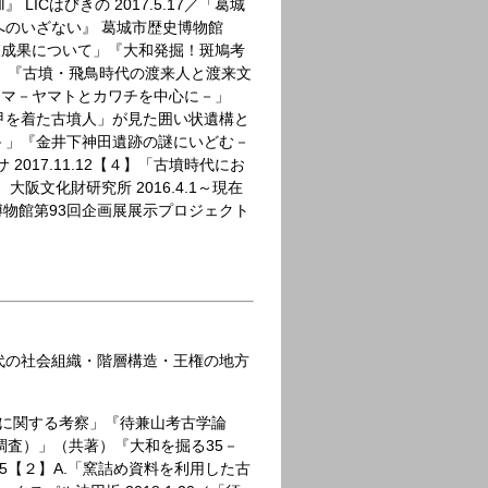
Cはびきの 2017.5.17／「葛城
のいざない』 葛城市歴史博物館
調査成果について」『大和発掘！斑鳩考
建物」『古墳・飛鳥時代の渡来人と渡来文
権とウマ－ヤマトとカワチを中心に－」
「「甲を着た古墳人」が見た囲い状遺構と
－」『金井下神田遺跡の謎にいどむ－
017.11.12【４】「古墳時代にお
文化財研究所 2016.4.1～現在
歴史博物館第93回企画展展示プロジェクト
代の社会組織・階層構造・王権の地方
景に関する考察」『待兼山考古学論
８次調査）」（共著）『大和を掘る35－
.15【２】A.「窯詰め資料を利用した古