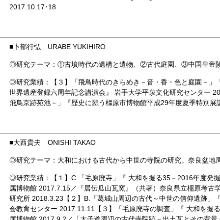
2017.10.17･18
■
卜部行弘 URABE YUKIHIRO
◎研究テーマ：①古墳時代の遺構と遺物、②古代庭園、③中国皇帝
◎研究業績：【３】「飛鳥時代のきらめき－音・香・色と庭園－」
世界遺産登録六周年記念講演会』 岩手大学平泉文化研究センター 201
飛鳥京跡苑池－」『歴史に憩う橿原市博物館平成29年度夏季特別展講演会
■
大西貴夫 ONISHI TAKAO
◎研究テーマ：大和における古代から中世の寺院の研究。奈良盆地
◎研究業績：【１】C.「毛原廃寺」『 大和を掘る35－2016年度
属博物館 2017.7.15／『居伝瓜山瓦窯』（共著）奈良県立橿原考古
研究所 2018.3.23【２】B.「葛城山周辺の古代～中世の信仰遺跡
会教育センター 2017.11.11【３】「毛原廃寺の調査」『 大和を掘
属博物館 2017.9.2／「太子道周辺の古代寺院跡－出土瓦とその背