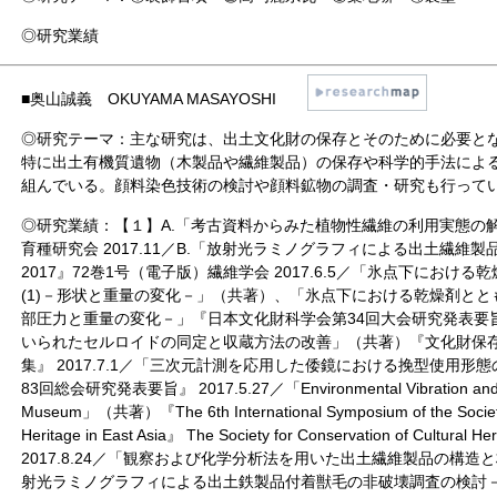
◎研究業績
■
奥山誠義 OKUYAMA MASAYOSHI
◎研究テーマ：主な研究は、出土文化財の保存とそのために必要と
特に出土有機質遺物（木製品や繊維製品）の保存や科学的手法によ
組んでいる。顔料染色技術の検討や顔料鉱物の調査・研究も行って
◎研究業績：【１】A.「考古資料からみた植物性繊維の利用実態の解
育種研究会 2017.11／B.「放射光ラミノグラフィによる出土繊維
2017』72巻1号（電子版）繊維学会 2017.6.5／「氷点下にお
(1)－形状と重量の変化－」（共著）、「氷点下における乾燥剤とと
部圧力と重量の変化－」『日本文化財科学会第34回大会研究発表要旨集』
いられたセルロイドの同定と収蔵方法の改善」（共著）『文化財保存
集』 2017.7.1／「三次元計測を応用した倭鏡における挽型使用
83回総会研究発表要旨』 2017.5.27／「Environmental Vibration and Air Q
Museum」（共著）『The 6th International Symposium of the Society f
Heritage in East Asia』 The Society for Conservation of Cultura
2017.8.24／「観察および化学分析法を用いた出土繊維製品の構
射光ラミノグラフィによる出土鉄製品付着獣毛の非破壊調査の検討－