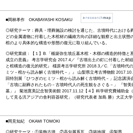
■
岡林孝作 OKABAYASHI KOSAKU
◎研究テーマ：葬具・埋葬施設の検討を通じた、古墳時代における
どの金属遺物に付着した木棺材の繊維方向の詳細な観察と出土状態
棺のより具体的な構造や形態の復元に取り組んでいる。
◎研究業績：【１】B.「楯築弥生墳丘墓木棺・木槨の構造的特徴と系
成立の意義』 考古学研究会 2017.4／『古墳出土の釘に付着した
と棺構造の復元的研究』 橿原考古学研究所 2018.3／C.「古墳時
ミツ－棺から読み解く古墳時代－」』 山梨県立考古博物館 2017.10
回特別展「ひつぎのヒミツ－棺から読み解く古墳時代－」記念講演会』 山
「古墳に副葬されたもの－古墳時代人の死生観をさぐる－」 『智美術サ
墓」』 菊池寛美記念智美術館 2017.11.12【４】科学研究費補助
して見る汎アジアの舎利容器研究」（研究代表者 加島 勝）大正大学 研究分担
■
岡見知紀 OKAMI TOMOKI
◎研究テーマ：①装飾古墳 ②高句麗系瓦 ③築地塀 ④製墨