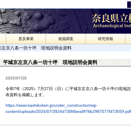
普及事業
発掘調査
研究情報
京左京八条一坊十坪 現地説明会資料
平城京左京八条一坊十坪 現地説明会資料
2025/07/28
令和7年（2025）7月27日（日）に平城京左京八条一坊十坪の現
布資料を掲載します。
https://www.kashikoken.jp/under_construction/wp-
content/uploads/2025/07/3924d730f4bea9f76b2987077fd73559.pdf